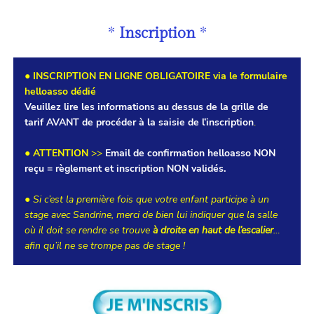
*
Inscription
*
● INSCRIPTION EN LIGNE OBLIGATOIRE via le formulaire
helloasso dédié
Veuillez lire
les informations au dessus de la grille de
tarif AVANT de procéder à la saisie de l’inscription
.
● ATTENTION
>>
Email de confirmation helloasso NON
reçu = règlement et inscription NON validés.
●
Si c’est la première fois que votre enfant participe à un
stage avec Sandrine, merci de bien lui indiquer que la salle
où il doit se rendre se trouve
à droite en haut de l’escalier
…
afin qu’il ne se trompe pas de stage !