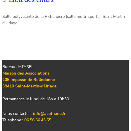
Salle polyvalente de la Richardière (salle multi-sports), Saint Martin
d’Uriage
Bureau de l’ASEL :
Maison des Associations
205 impasse de Belledonne
38410 Saint-Martin-d’Uriage
Permanence le lundi de 18h à 19h30
Nous contacter :
info@asel-smu.fr
Téléphone :
06.56.66.43.55