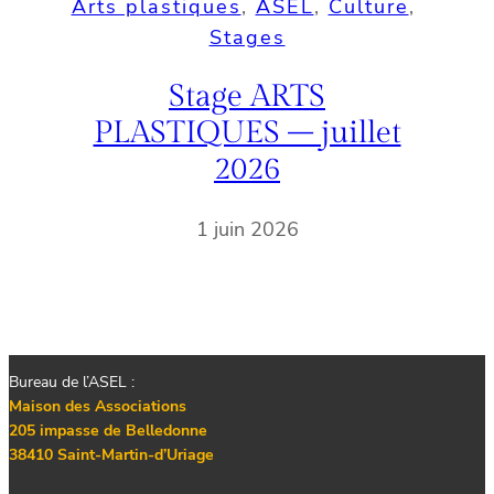
Arts plastiques
, 
ASEL
, 
Culture
, 
Stages
Stage ARTS
PLASTIQUES – juillet
2026
1 juin 2026
Bureau de l’ASEL :
Maison des Associations
205 impasse de Belledonne
38410 Saint-Martin-d’Uriage