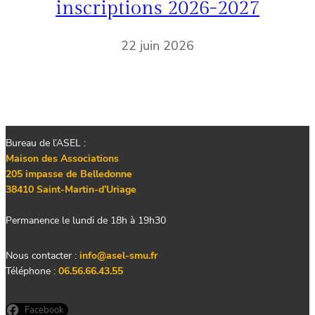
inscriptions 2026-2027
22 juin 2026
Bureau de l’ASEL :
Maison des Associations
205 impasse de Belledonne
38410 Saint-Martin-d’Uriage
Permanence le lundi de 18h à 19h30
Nous contacter :
info@asel-smu.fr
Téléphone :
06.56.66.43.55
Facebook