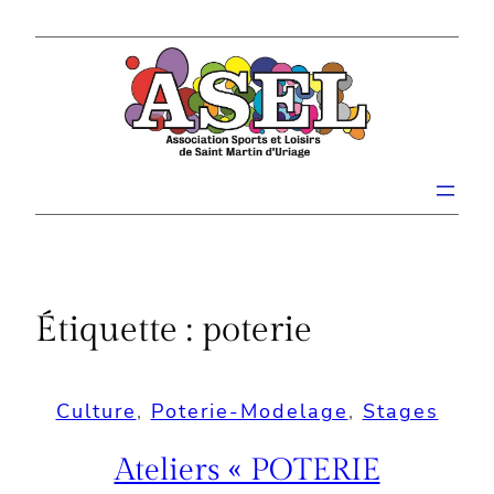
Aller
au
contenu
Étiquette :
poterie
Culture
, 
Poterie-Modelage
, 
Stages
Ateliers « POTERIE